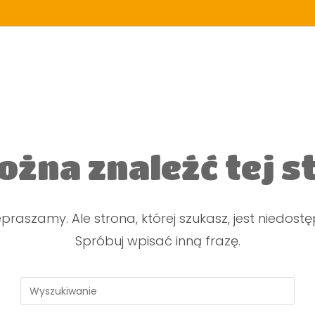
ożna znaleźć tej s
praszamy. Ale strona, której szukasz, jest niedost
Spróbuj wpisać inną frazę.