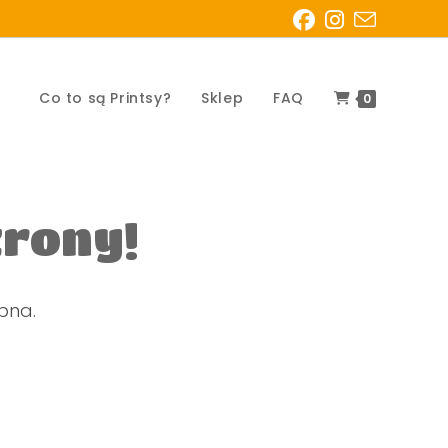
Co to są Printsy?
Sklep
FAQ
0
trony!
ępna.