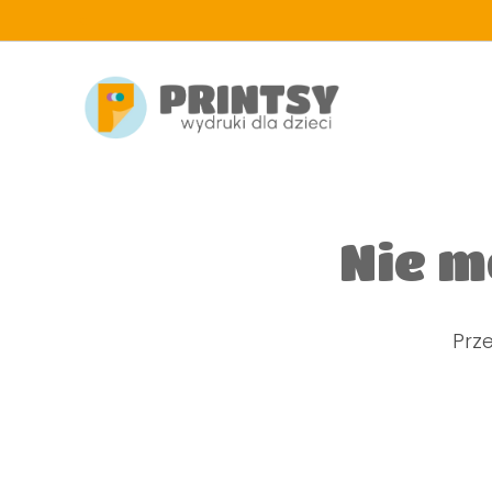
d
Nie m
Prze