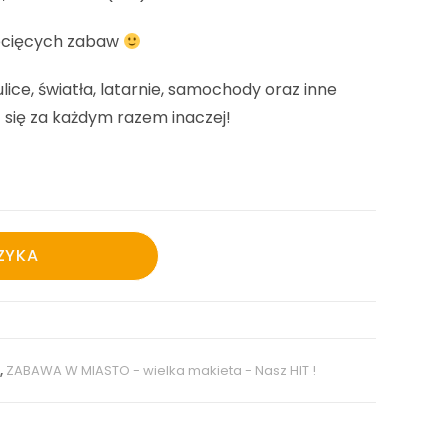
ziecięcych zabaw
ce, światła, latarnie, samochody oraz inne
ć się za każdym razem inaczej!
ZYKA
a
,
ZABAWA W MIASTO - wielka makieta - Nasz HIT !