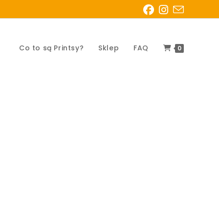
Co to są Printsy?
Sklep
FAQ
0