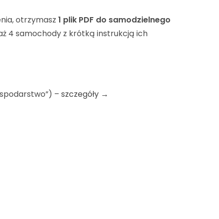
enia, otrzymasz
1 plik PDF
do samodzielnego
ej aż 4 samochody z krótką instrukcją ich
gospodarstwo”) –
szczegóły →