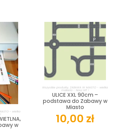
DODAJ DO KOSZYKA
Wszystkie produkty
,
ZABAWA W MIASTO - wielka
makieta - Nasz HIT !
ULICE XXL 90cm –
podstawa do Zabawy w
Miasto
ZYKA
ASTO - wielka
10,00
zł
!
IETLNA,
abawy w