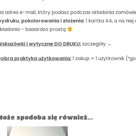
a adres e-mail, który podasz podczas składania zamówi
ydruku, pokolorowania i złożenia
: 1 kartka A4, a na ni
kładania – baaardzo prostą
Wskazówki i wytyczne DO DRUKU:
szczegóły →
Dobra praktyka użytkowania:
1 zakup = 1 użytkownik (“
Może spodoba się również…