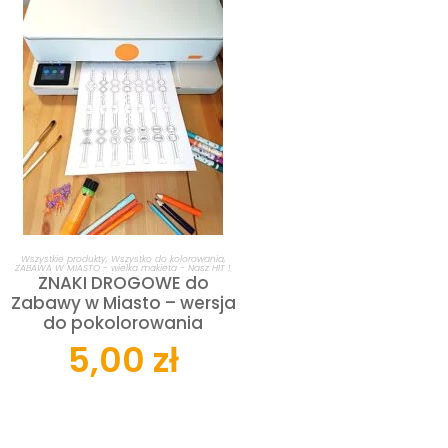
DODAJ DO KOSZYKA
Wszystkie produkty
,
Wszystko do kolorowania
,
ZABAWA W MIASTO - wielka makieta - Nasz HIT !
ZNAKI DROGOWE do
Zabawy w Miasto – wersja
do pokolorowania
5,00
zł