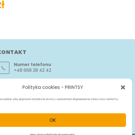
zł
KONTAKT
Numer telefonu
+48 668 28 42 42
Email:
Polityka cookies - PRINTSY
info@wydrukidladzieci.pl
 cookie, aby poprawić działanie strony i wyświetlać dopasowane treści oraz reklamy.
OK
Regulamin
Polityka Prywatności