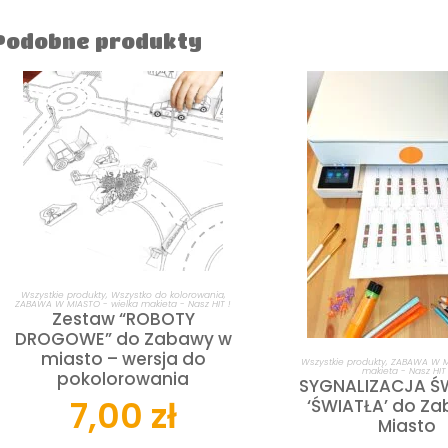
Podobne produkty
DODAJ DO KOSZYKA
Wszystkie produkty
,
Wszystko do kolorowania
,
ZABAWA W MIASTO - wielka makieta - Nasz HIT !
Zestaw “ROBOTY
DROGOWE” do Zabawy w
miasto – wersja do
DODAJ DO KOS
Wszystkie produkty
,
ZABAWA W MI
makieta - Nasz HIT 
pokolorowania
SYGNALIZACJA ŚW
7,00
zł
‘ŚWIATŁA’ do Z
Miasto