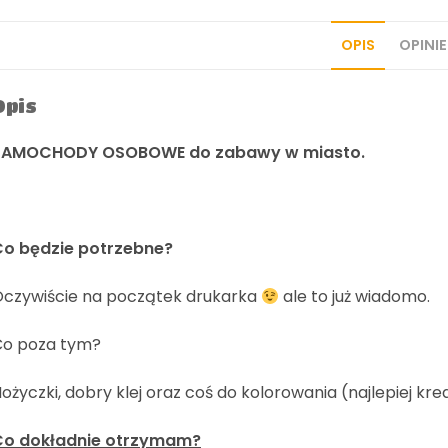
OPIS
OPINIE
Opis
SAMOCHODY OSOBOWE do zabawy w miasto.
Co będzie potrzebne?
czywiście na początek drukarka
ale to już wiadomo.
Co poza tym?
ożyczki, dobry klej oraz coś do kolorowania (najlepiej kred
Co dokładnie otrzymam?